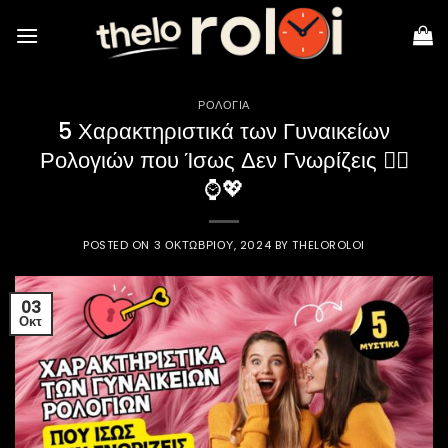
Skip
to
content
ΡΟΛΌΓΙΑ
5 Χαρακτηριστικά των Γυναικείων
Ρολογιών που Ίσως Δεν Γνωρίζεις 💁‍♀️
⌚💖
POSTED ON
3 ΟΚΤΩΒΡΊΟΥ, 2024
BY
THELOROLOI
03
Οκτ