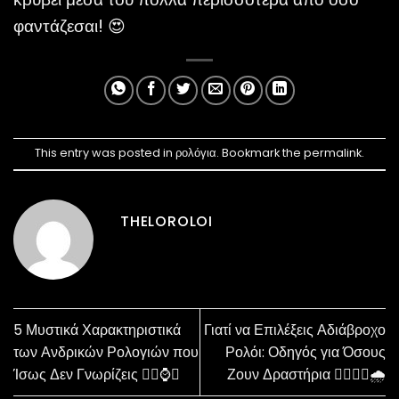
φαντάζεσαι! 😍
This entry was posted in
ρολόγια
. Bookmark the
permalink
.
THELOROLOI
5 Μυστικά Χαρακτηριστικά
Γιατί να Επιλέξεις Αδιάβροχο
των Ανδρικών Ρολογιών που
Ρολόι: Οδηγός για Όσους
Ίσως Δεν Γνωρίζεις 🕵️‍♂️⌚💡
Ζουν Δραστήρια 🏊‍♂️🏃‍♀️🌧️