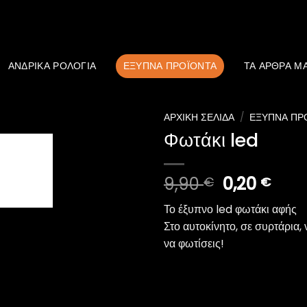
ΑΝΔΡΙΚΆ ΡΟΛΌΓΙΑ
ΈΞΥΠΝΑ ΠΡΟΪΌΝΤΑ
ΤΑ ΑΡΘΡΑ Μ
ΑΡΧΙΚΉ ΣΕΛΊΔΑ
/
ΈΞΥΠΝΑ ΠΡ
Φωτάκι led
Original
Η
9,90
0,20
€
€
Add to
price
τρέ
wishlist
Το έξυπνο led φωτάκι αφής
was:
τιμή
Στο αυτοκίνητο, σε συρτάρια,
9,90 €.
είναι
να φωτίσεις!
0,20