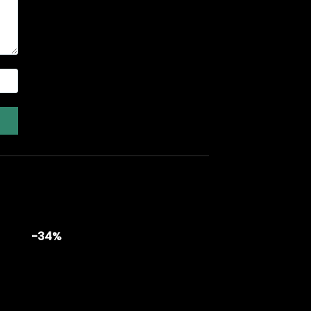
-34%
-20%
to
Add to
ist
wishlist