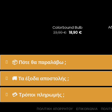
+
+
Α
ColorSound Bulb
Original
Η
23,90
€
18,90
€
price
τρέχουσα
was:
τιμή
23,90 €.
είναι:
18,90 €.
📦 Πότε θα παραλάβω ;
🚚 Τα έξοδα αποστολής ;
💳 Τρόποι πληρωμής ;
ΠΟΛΙΤΙΚΗ ΑΠΟΡΡΗΤΟΥ
ΕΠΙΚΟΙΝΩΝΙΑ
ΠΟΛΙΤ