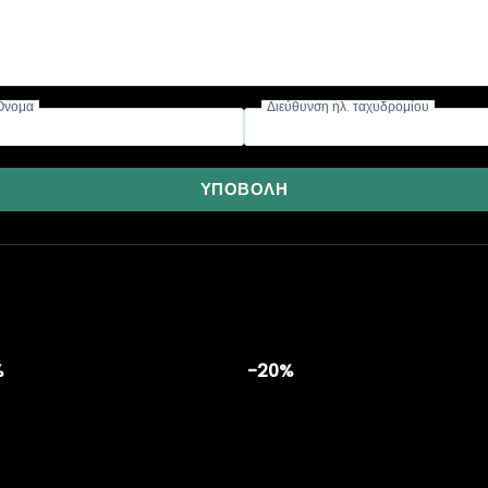
Όνομα
Διεύθυνση ηλ. ταχυδρομίου
ΥΠΟΒΟΛΉ
%
-20%
Add to
Add 
wishlist
wishl