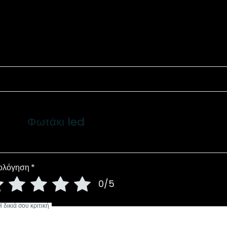
Φωτάκι led
ολόγηση
*
0/5
Η δικιά σου κριτική