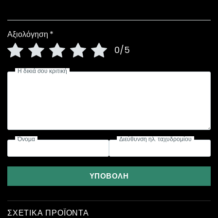
Αξιολόγηση
*
0/5
Η δικιά σου κριτική
Όνομα
Διεύθυνση ηλ. ταχυδρομίου
ΥΠΟΒΟΛΉ
ΣΧΕΤΙΚΆ ΠΡΟΪΌΝΤΑ