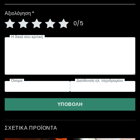
Αξιολόγηση
*
0/5
Η δικιά σου κριτική
Όνομα
Διεύθυνση ηλ. ταχυδρομίου
ΥΠΟΒΟΛΉ
ΣΧΕΤΙΚΆ ΠΡΟΪΌΝΤΑ