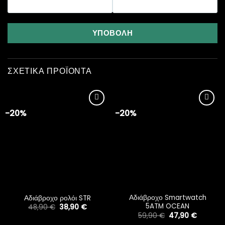
ΥΠΟΒΟΛΉ
ΣΧΕΤΙΚΆ ΠΡΟΪΌΝΤΑ
-20%
-20%
Add to
Add to
wishlist
wishlist
Αδιάβροχο Smartwatch
Αδιάβροχο ρολόι STR
5ATM OCEAN
Original
Η
48,90
€
38,90
€
price
τρέχουσα
Original
Η
59,90
€
47,90
€
was:
τιμή
price
τρέχουσ