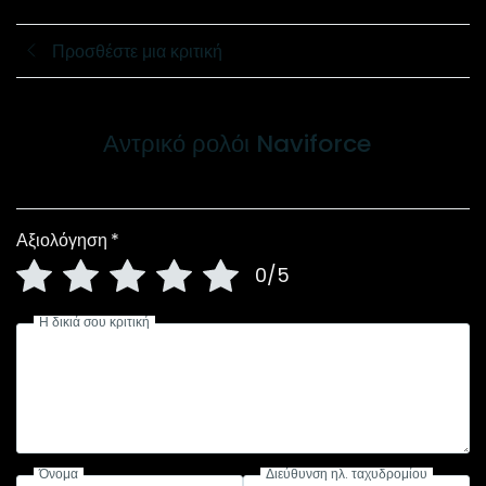
Προσθέστε μια κριτική
Αντρικό ρολόι Naviforce
Αξιολόγηση
*
0/5
Η δικιά σου κριτική
Όνομα
Διεύθυνση ηλ. ταχυδρομίου