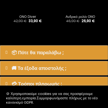
ONO Diver
Ανδρικό ρολόι ONO
Original
Η
Original
Η
42,90
€
33,90
€
46,90
€
26,90
€
price
τρέχουσα
price
τρέχουσ
was:
τιμή
was:
τιμή
42,90 €.
είναι:
46,90 €.
είναι:
σα
33,90 €.
26,90 €.
€.
📦 Πότε θα παραλάβω ;
🚚 Τα έξοδα αποστολής ;
💳 Τρόποι πληρωμής ;
🍪 Χρησιμοποιούμε cookies για να σας προσφέρουμε
καλύτερη εμπειρία.Συμμορφωνόμαστε πλήρως με το νέο
κανονισμό GDPR.