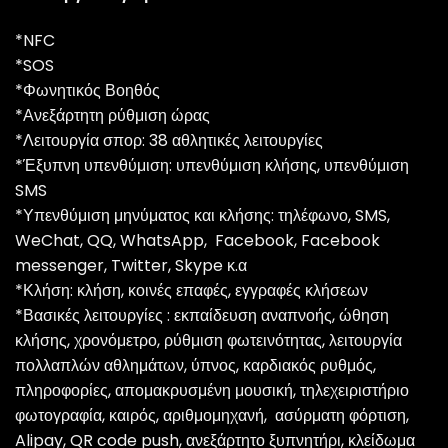
*NFC
*SOS
*Φωνητικός Βοηθός
*Ανεξάρτητη ρύθμιση ώρας
*Λειτουργία σπορ: 38 αθλητικές λειτουργίες
*Έξυπνη υπενθύμιση: υπενθύμιση κλήσης, υπενθύμιση
SMS
*Υπενθύμιση μηνύματος και κλήσης: τηλέφωνο, SMS,
WeChat, QQ, WhatsApp, Facebook, Facebook
messenger, Twitter, Skype κ.α
*Κλήση: κλήση, κοινές επαφές, εγγραφές κλήσεων
*Βασικές λειτουργίες : εκπαίδευση αναπνοής, ώθηση
κλήσης, χρονόμετρο, ρύθμιση φωτεινότητας, λειτουργία
πολλαπλών αθλημάτων, ύπνος, καρδιακός ρυθμός,
πληροφορίες, απομακρυσμένη μουσική, τηλεχειριστήριο
φωτογραφία, καιρός, αριθμομηχανή, ασύρματη φόρτιση,
Alipay, QR code push, ανεξάρτητο ξυπνητήρι, κλείδωμα