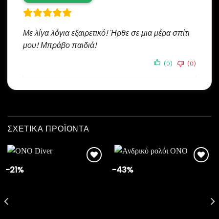
Με λίγα λόγια εξαιρετικό! Ήρθε σε μια μέρα σπίτι
μου! Μπράβο παιδιά!
(0)
(0)
ΣΧΕΤΙΚΆ ΠΡΟΪΌΝΤΑ
-21%
-43%
Add to
Add to
wishlist
wishlist