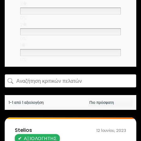
3
0%
2
0%
1
0%
1-1 από 1 αξιολογήση
Stelios
12 Ιουνίου, 2023
ΑΞΙΟΛΟΓΗΤΉΣ