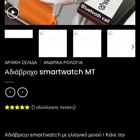
ΑΡΧΙΚΉ ΣΕΛΊΔΑ
/
ΑΝΔΡΙΚΆ ΡΟΛΌΓΙΑ
Αδιάβροχο smartwatch MT
(
1
αξιολόγηση πελάτη)
Βαθμολογήθηκε
1
με
5.00
από 5 με
βάση
Αδιάβροχο smartwatch με ελληνικό μενού ! Κάνε την
βαθμολογία
πελάτη